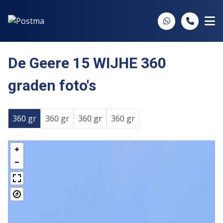
Spring naar inhoud
De Geere 15 WIJHE 360
graden foto's
360 gr
360 gr
360 gr
360 gr